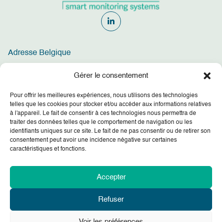
Adresse Belgique
info@cadis.eu
Gérer le consentement
+32 3 369 86 90
Pour offrir les meilleures expériences, nous utilisons des technologies
Cadis, Satenrozen 6A/unit 21-23, 2550 Kontich, Belgium
telles que les cookies pour stocker et/ou accéder aux informations relatives
à l'appareil. Le fait de consentir à ces technologies nous permettra de
BE0457516534
traiter des données telles que le comportement de navigation ou les
identifiants uniques sur ce site. Le fait de ne pas consentir ou de retirer son
Adresse Pays-Bas
consentement peut avoir une incidence négative sur certaines
caractéristiques et fonctions.
+31 20 369 43 50
Kingsfordweg 151, Amsterdam, Pays-Bas
Accepter
À propos de nous
Services
Références
Contact
Refuser
Voir les préférences