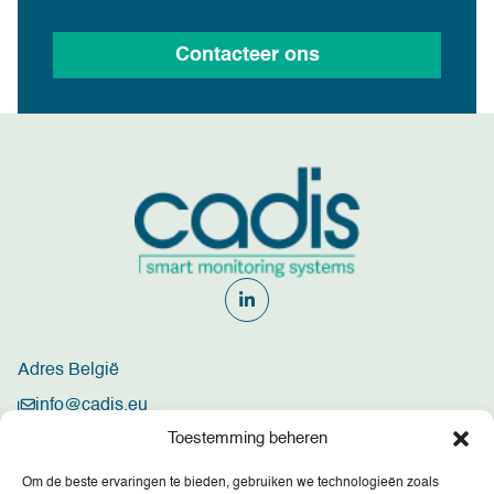
Contacteer ons
Adres België
info@cadis.eu
Toestemming beheren
+32 3 369 86 90
Cadis, Satenrozen 6A/unit 21-23, 2550 Kontich, Belgium
Om de beste ervaringen te bieden, gebruiken we technologieën zoals