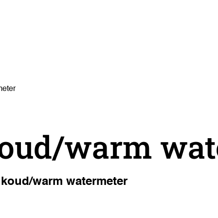
meter
 koud/warm wa
et koud/warm watermeter