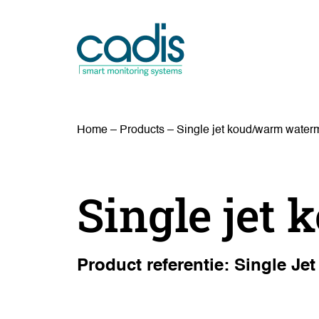
Home
–
Products
–
Single jet koud/warm water
Single jet
Product referentie: Single J