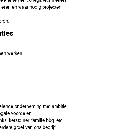
 klanten en collega techniekers
leren en waar nodig projecten
eren.
ties
nnen werken
oeiende onderneming met ambitie.
egale voordelen.
nks, kerstdiner, familie bbq, etc…
dere groei van ons bedrijf.