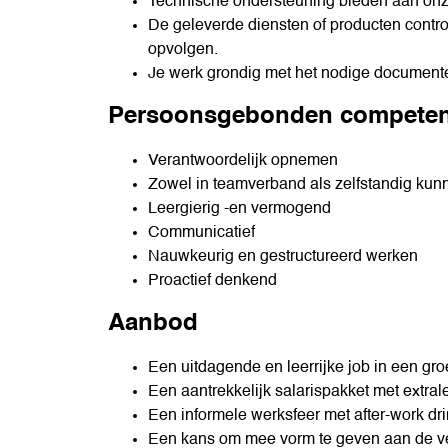
Technische ondersteuning bieden aan onze
De geleverde diensten of producten contro
opvolgen.
Je werk grondig met het nodige document
Persoonsgebonden competen
Verantwoordelijk opnemen
Zowel in teamverband als zelfstandig ku
Leergierig -en vermogend
Communicatief
Nauwkeurig en gestructureerd werken
Proactief denkend
Aanbod
Een uitdagende en leerrijke job in een gr
Een aantrekkelijk salarispakket met extral
Een informele werksfeer met after-work dri
Een kans om mee vorm te geven aan de ver